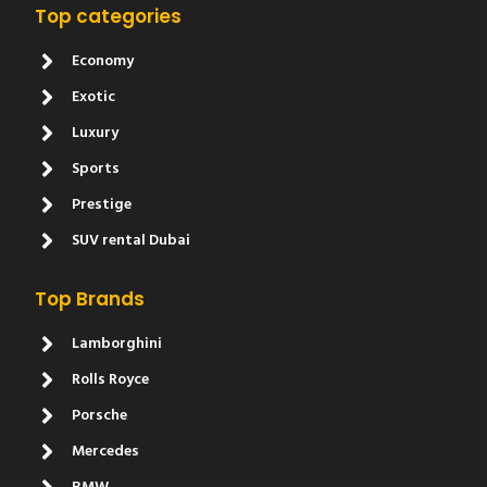
Top categories
Economy
Exotic
Luxury
Sports
Prestige
SUV rental Dubai
Top Brands
Lamborghini
Rolls Royce
Porsche
Mercedes