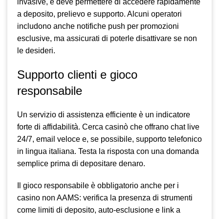
invasive, e deve permettere di accedere rapidamente
a deposito, prelievo e supporto. Alcuni operatori
includono anche notifiche push per promozioni
esclusive, ma assicurati di poterle disattivare se non
le desideri.
Supporto clienti e gioco
responsabile
Un servizio di assistenza efficiente è un indicatore
forte di affidabilità. Cerca casinò che offrano chat live
24/7, email veloce e, se possibile, supporto telefonico
in lingua italiana. Testa la risposta con una domanda
semplice prima di depositare denaro.
Il gioco responsabile è obbligatorio anche per i
casino non AAMS: verifica la presenza di strumenti
come limiti di deposito, auto‑esclusione e link a