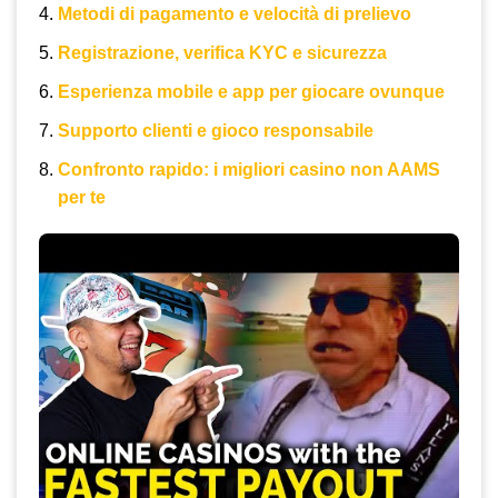
Metodi di pagamento e velocità di prelievo
Registrazione, verifica KYC e sicurezza
Esperienza mobile e app per giocare ovunque
Supporto clienti e gioco responsabile
Confronto rapido: i migliori casino non AAMS
per te