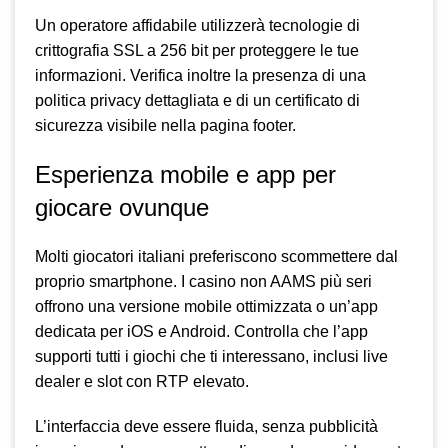
Un operatore affidabile utilizzerà tecnologie di
crittografia SSL a 256 bit per proteggere le tue
informazioni. Verifica inoltre la presenza di una
politica privacy dettagliata e di un certificato di
sicurezza visibile nella pagina footer.
Esperienza mobile e app per
giocare ovunque
Molti giocatori italiani preferiscono scommettere dal
proprio smartphone. I casino non AAMS più seri
offrono una versione mobile ottimizzata o un’app
dedicata per iOS e Android. Controlla che l’app
supporti tutti i giochi che ti interessano, inclusi live
dealer e slot con RTP elevato.
L’interfaccia deve essere fluida, senza pubblicità