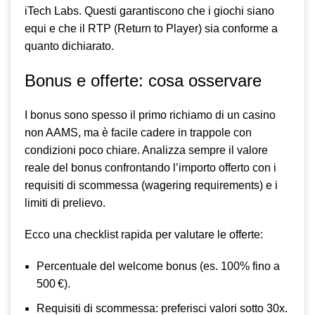
iTech Labs. Questi garantiscono che i giochi siano
equi e che il RTP (Return to Player) sia conforme a
quanto dichiarato.
Bonus e offerte: cosa osservare
I bonus sono spesso il primo richiamo di un casino
non AAMS, ma è facile cadere in trappole con
condizioni poco chiare. Analizza sempre il valore
reale del bonus confrontando l’importo offerto con i
requisiti di scommessa (wagering requirements) e i
limiti di prelievo.
Ecco una checklist rapida per valutare le offerte:
Percentuale del welcome bonus (es. 100% fino a
500 €).
Requisiti di scommessa: preferisci valori sotto 30x.