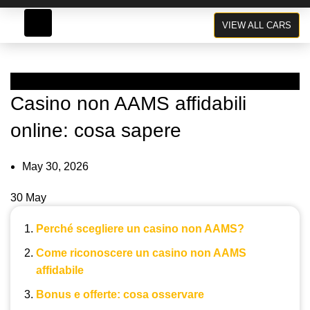
VIEW ALL CARS
Blog
Uncategorized
Casino non AAMS affidabili
online: cosa sapere
May 30, 2026
30
May
Perché scegliere un casino non AAMS?
Come riconoscere un casino non AAMS
affidabile
Bonus e offerte: cosa osservare