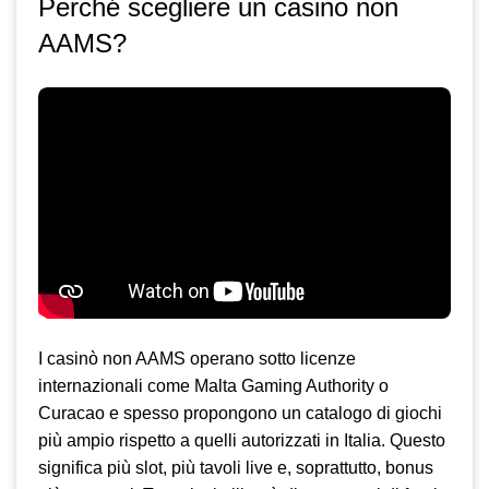
Perché scegliere un casino non
AAMS?
I casinò non AAMS operano sotto licenze
internazionali come Malta Gaming Authority o
Curacao e spesso propongono un catalogo di giochi
più ampio rispetto a quelli autorizzati in Italia. Questo
significa più slot, più tavoli live e, soprattutto, bonus