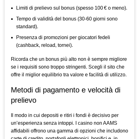
Limiti di prelievo sul bonus (spesso 100 € o meno).
Tempo di validità del bonus (30‑60 giorni sono
standard).
Presenza di promozioni per giocatori fedeli
(cashback, reload, tornei).
Ricorda che un bonus più alto non è sempre migliore
se i requisiti sono troppo stringenti. Scegli il sito che
offre il miglior equilibrio tra valore e facilità di utilizzo.
Metodi di pagamento e velocità di
prelievo
Il modo in cui depositi e ritiri i fondi è decisivo per
un’esperienza senza intoppi. I casino non AAMS
affidabili offrono una gamma di opzioni che includono
carte di credito, portafogli elettronici, bonifici e, in