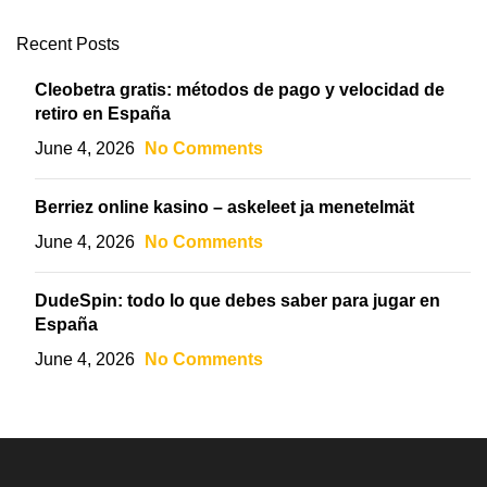
Recent Posts
Cleobetra gratis: métodos de pago y velocidad de
retiro en España
June 4, 2026
No Comments
Berriez online kasino – askeleet ja menetelmät
June 4, 2026
No Comments
DudeSpin: todo lo que debes saber para jugar en
España
June 4, 2026
No Comments