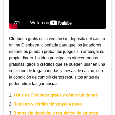
Cleobetra gratis es la versión sin depósito del casino
online Cleobetra, diseñada para que los jugadores
españoles puedan probar los juegos sin arriesgar su
propio dinero. La idea principal es ofrecer rondas
gratuitas, giros o créditos que se pueden usar en una
selección de tragamonedas y mesas de casino, con
la condición de cumplir ciertos requisitos antes de
poder retirar las ganancias.
¿Qué es Cleobetra gratis y cómo funciona?
Registro y verificación paso a paso
Bonos sin depósito y requisitos de apuesta