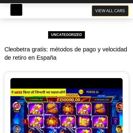
VIEW ALL CARS
Blog
UNCATEGORIZED
Cleobetra gratis: métodos de pago y velocidad
de retiro en España