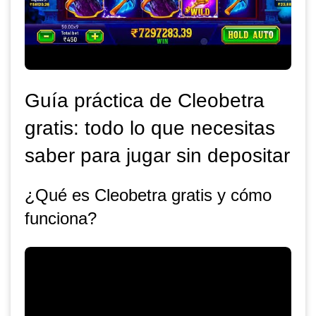
Guía práctica de Cleobetra
gratis: todo lo que necesitas
saber para jugar sin depositar
¿Qué es Cleobetra gratis y cómo
funciona?