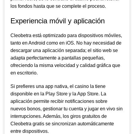
los fondos hasta que se complete el proceso.
Experiencia móvil y aplicación
Cleobetra está optimizado para dispositivos móviles,
tanto en Android como en iOS. No hay necesidad de
descargar una aplicación separada; el sitio web se
adapta perfectamente a pantallas pequeñas,
ofreciendo la misma velocidad y calidad gráfica que
en escritorio.
Si prefieres una app nativa, el casino la tiene
disponible en la Play Store y la App Store. La
aplicación permite recibir notificaciones sobre
nuevos bonos, gestionar tu cuenta y jugar en vivo sin
interrupciones. Además, los giros gratuitos de
Cleobetra gratis se sincronizan automáticamente
entre dispositivos.