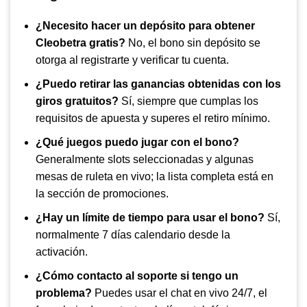
¿Necesito hacer un depósito para obtener
Cleobetra gratis?
No, el bono sin depósito se
otorga al registrarte y verificar tu cuenta.
¿Puedo retirar las ganancias obtenidas con los
giros gratuitos?
Sí, siempre que cumplas los
requisitos de apuesta y superes el retiro mínimo.
¿Qué juegos puedo jugar con el bono?
Generalmente slots seleccionadas y algunas
mesas de ruleta en vivo; la lista completa está en
la sección de promociones.
¿Hay un límite de tiempo para usar el bono?
Sí,
normalmente 7 días calendario desde la
activación.
¿Cómo contacto al soporte si tengo un
problema?
Puedes usar el chat en vivo 24/7, el