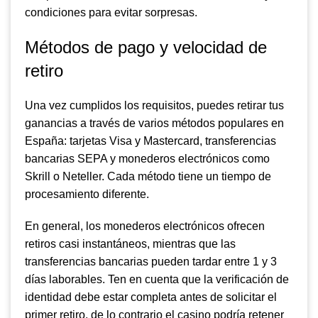
condiciones para evitar sorpresas.
Métodos de pago y velocidad de
retiro
Una vez cumplidos los requisitos, puedes retirar tus
ganancias a través de varios métodos populares en
España: tarjetas Visa y Mastercard, transferencias
bancarias SEPA y monederos electrónicos como
Skrill o Neteller. Cada método tiene un tiempo de
procesamiento diferente.
En general, los monederos electrónicos ofrecen
retiros casi instantáneos, mientras que las
transferencias bancarias pueden tardar entre 1 y 3
días laborables. Ten en cuenta que la verificación de
identidad debe estar completa antes de solicitar el
primer retiro, de lo contrario el casino podría retener