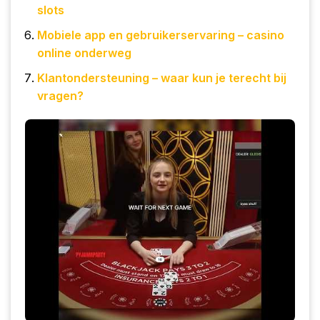
slots
Mobiele app en gebruikerservaring – casino
online onderweg
Klantondersteuning – waar kun je terecht bij
vragen?