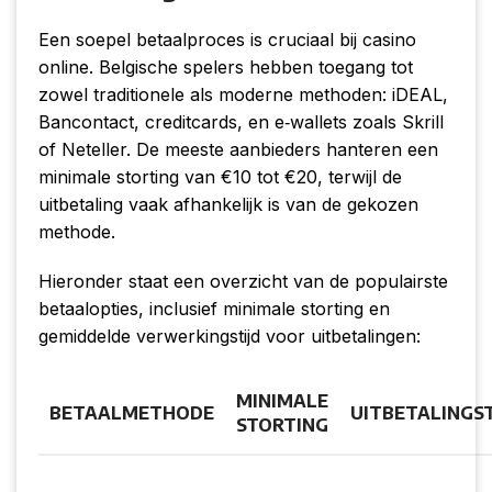
Een soepel betaalproces is cruciaal bij casino
online. Belgische spelers hebben toegang tot
zowel traditionele als moderne methoden: iDEAL,
Bancontact, creditcards, en e‑wallets zoals Skrill
of Neteller. De meeste aanbieders hanteren een
minimale storting van €10 tot €20, terwijl de
uitbetaling vaak afhankelijk is van de gekozen
methode.
Hieronder staat een overzicht van de populairste
betaalopties, inclusief minimale storting en
gemiddelde verwerkingstijd voor uitbetalingen:
MINIMALE
BETAALMETHODE
UITBETALINGST
STORTING
iDEAL /