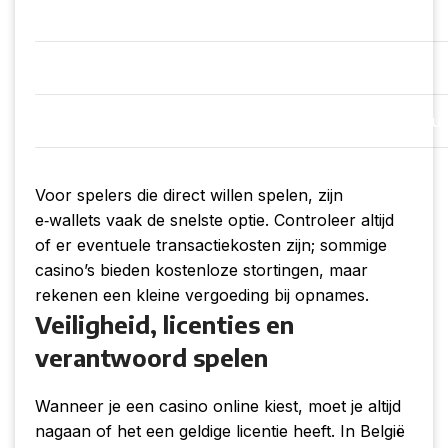
€10
24‑48 uur
Bancontact
Visa / Mastercard
€20
2‑3 werkdagen
Skrill / Neteller
€15
Direct tot 24 uur
Voor spelers die direct willen spelen, zijn
e‑wallets vaak de snelste optie. Controleer altijd
of er eventuele transactiekosten zijn; sommige
casino’s bieden kostenloze stortingen, maar
rekenen een kleine vergoeding bij opnames.
Veiligheid, licenties en
verantwoord spelen
Wanneer je een casino online kiest, moet je altijd
nagaan of het een geldige licentie heeft. In België