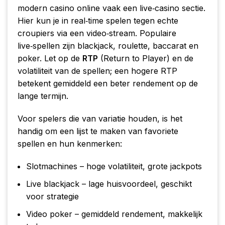
modern casino online vaak een live‑casino sectie.
Hier kun je in real‑time spelen tegen echte
croupiers via een video‑stream. Populaire
live‑spellen zijn blackjack, roulette, baccarat en
poker. Let op de
RTP
(Return to Player) en de
volatiliteit van de spellen; een hogere RTP
betekent gemiddeld een beter rendement op de
lange termijn.
Voor spelers die van variatie houden, is het
handig om een lijst te maken van favoriete
spellen en hun kenmerken:
Slotmachines – hoge volatiliteit, grote jackpots
Live blackjack – lage huisvoordeel, geschikt
voor strategie
Video poker – gemiddeld rendement, makkelijk