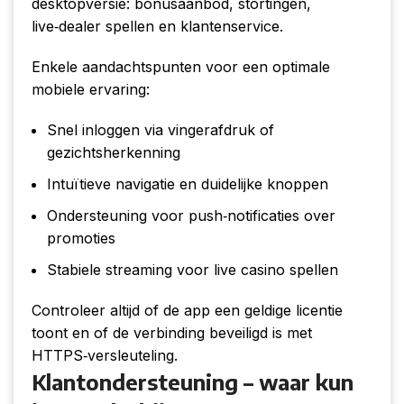
desktopversie: bonusaanbod, stortingen,
live‑dealer spellen en klantenservice.
Enkele aandachtspunten voor een optimale
mobiele ervaring:
Snel inloggen via vingerafdruk of
gezichtsherkenning
Intuïtieve navigatie en duidelijke knoppen
Ondersteuning voor push‑notificaties over
promoties
Stabiele streaming voor live casino spellen
Controleer altijd of de app een geldige licentie
toont en of de verbinding beveiligd is met
HTTPS‑versleuteling.
Klantondersteuning – waar kun