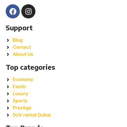
Support
Blog
Contact
About Us
Top categories
Economy
Exotic
Luxury
Sports
Prestige
SUV rental Dubai