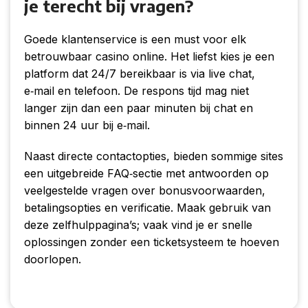
je terecht bij vragen?
Goede klantenservice is een must voor elk
betrouwbaar casino online. Het liefst kies je een
platform dat 24/7 bereikbaar is via live chat,
e‑mail en telefoon. De respons tijd mag niet
langer zijn dan een paar minuten bij chat en
binnen 24 uur bij e‑mail.
Naast directe contactopties, bieden sommige sites
een uitgebreide FAQ‑sectie met antwoorden op
veelgestelde vragen over bonusvoorwaarden,
betalingsopties en verificatie. Maak gebruik van
deze zelfhulppagina’s; vaak vind je er snelle
oplossingen zonder een ticketsysteem te hoeven
doorlopen.