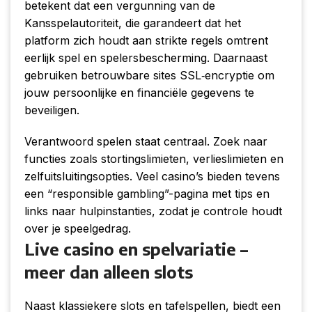
betekent dat een vergunning van de
Kansspelautoriteit, die garandeert dat het
platform zich houdt aan strikte regels omtrent
eerlijk spel en spelersbescherming. Daarnaast
gebruiken betrouwbare sites SSL‑encryptie om
jouw persoonlijke en financiële gegevens te
beveiligen.
Verantwoord spelen staat centraal. Zoek naar
functies zoals stortingslimieten, verlieslimieten en
zelfuitsluitingsopties. Veel casino’s bieden tevens
een “responsible gambling”-pagina met tips en
links naar hulpinstanties, zodat je controle houdt
over je speelgedrag.
Live casino en spelvariatie –
meer dan alleen slots
Naast klassiekere slots en tafelspellen, biedt een