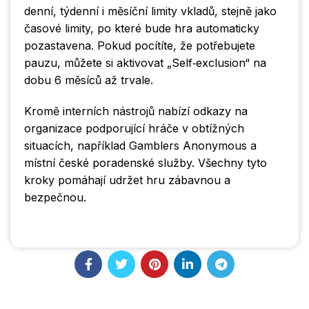
denní, týdenní i měsíční limity vkladů, stejně jako
časové limity, po které bude hra automaticky
pozastavena. Pokud pocítíte, že potřebujete
pauzu, můžete si aktivovat „Self‑exclusion“ na
dobu 6 měsíců až trvale.
Kromě interních nástrojů nabízí odkazy na
organizace podporující hráče v obtížných
situacích, například Gamblers Anonymous a
místní české poradenské služby. Všechny tyto
kroky pomáhají udržet hru zábavnou a
bezpečnou.