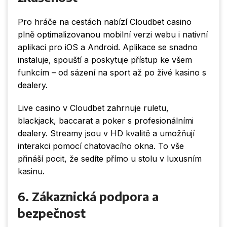
Pro hráče na cestách nabízí Cloudbet casino
plně optimalizovanou mobilní verzi webu i nativní
aplikaci pro iOS a Android. Aplikace se snadno
instaluje, spouští a poskytuje přístup ke všem
funkcím – od sázení na sport až po živé kasino s
dealery.
Live casino v Cloudbet zahrnuje ruletu,
blackjack, baccarat a poker s profesionálními
dealery. Streamy jsou v HD kvalitě a umožňují
interakci pomocí chatovacího okna. To vše
přináší pocit, že sedíte přímo u stolu v luxusním
kasinu.
6. Zákaznická podpora a
bezpečnost