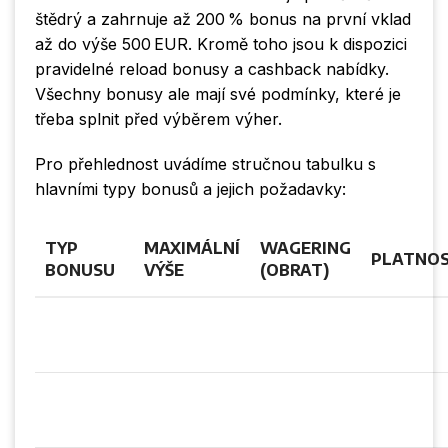
štědrý a zahrnuje až 200 % bonus na první vklad
až do výše 500 EUR. Kromě toho jsou k dispozici
pravidelné reload bonusy a cashback nabídky.
Všechny bonusy ale mají své podmínky, které je
třeba splnit před výběrem výher.
Pro přehlednost uvádíme stručnou tabulku s
hlavními typy bonusů a jejich požadavky:
TYP
MAXIMÁLNÍ
WAGERING
PLATNO
BONUSU
VÝŠE
(OBRAT)
Uvítací
30× bonus
500 EUR
30 dní
200 %
+ vklad
Reload
25× bonus
300 EUR
14 dní
100 %
+ vklad