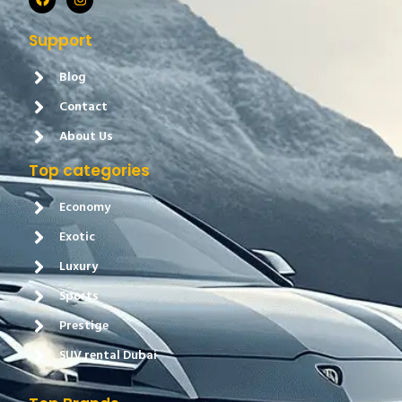
Support
Blog
Contact
About Us
Top categories
Economy
Exotic
Luxury
Sports
Prestige
SUV rental Dubai