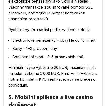
elektronické peněženky jako Skrill a Neteller.
Všechny transakce jsou šifrované pomocí SSL
protokolu, což zajišťuje bezpečnost vašich
finančních prostředků.
Rychlost výběru se liší podle zvolené metody:
Elektronické peněženky – obvykle do 15 minut.
Karty – 1–2 pracovní dny.
Bankovní převod – 3–5 pracovních dnů.
Minimální výše výběru je 20 EUR, maximální limit
na jeden výběr je 5 000 EUR. Při prvním výběru je
nutná kompletní KYC verifikace, aby se předešlo
podvodům.
5. Mobilní aplikace a live casino
zkušenost