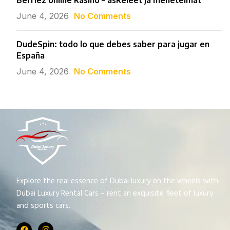
June 4, 2026
No Comments
DudeSpin: todo lo que debes saber para jugar en
España
June 4, 2026
No Comments
Explore the real essence of Dubai luxury on the wheels with
Dubai Luxury Rental Cars – rent an exquisite fleet of luxury
and sports cars.