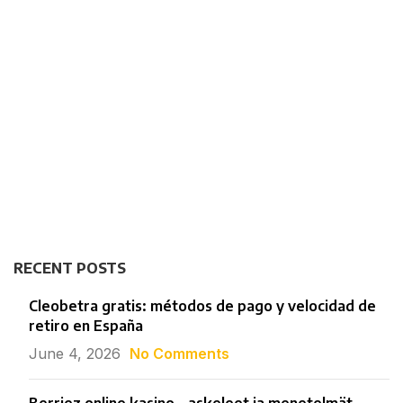
RECENT POSTS
Cleobetra gratis: métodos de pago y velocidad de
retiro en España
June 4, 2026
No Comments
Berriez online kasino – askeleet ja menetelmät