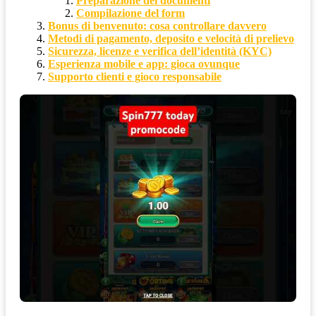
Preparazione dei documenti
Compilazione del form
Bonus di benvenuto: cosa controllare davvero
Metodi di pagamento, deposito e velocità di prelievo
Sicurezza, licenze e verifica dell’identità (KYC)
Esperienza mobile e app: gioca ovunque
Supporto clienti e gioco responsabile