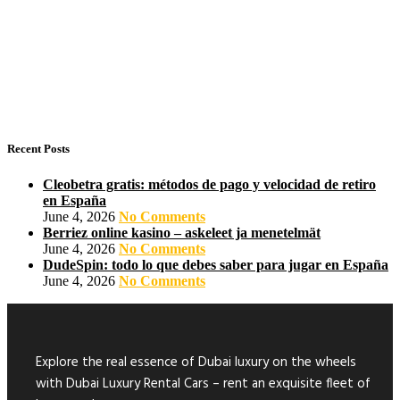
Recent Posts
Cleobetra gratis: métodos de pago y velocidad de retiro
en España
June 4, 2026
No Comments
Berriez online kasino – askeleet ja menetelmät
June 4, 2026
No Comments
DudeSpin: todo lo que debes saber para jugar en España
June 4, 2026
No Comments
Explore the real essence of Dubai luxury on the wheels
with Dubai Luxury Rental Cars – rent an exquisite fleet of