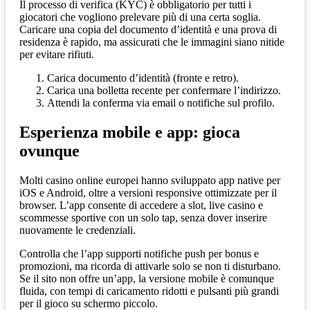
Il processo di verifica (KYC) è obbligatorio per tutti i
giocatori che vogliono prelevare più di una certa soglia.
Caricare una copia del documento d’identità e una prova di
residenza è rapido, ma assicurati che le immagini siano nitide
per evitare rifiuti.
Carica documento d’identità (fronte e retro).
Carica una bolletta recente per confermare l’indirizzo.
Attendi la conferma via email o notifiche sul profilo.
Esperienza mobile e app: gioca
ovunque
Molti casino online europei hanno sviluppato app native per
iOS e Android, oltre a versioni responsive ottimizzate per il
browser. L’app consente di accedere a slot, live casino e
scommesse sportive con un solo tap, senza dover inserire
nuovamente le credenziali.
Controlla che l’app supporti notifiche push per bonus e
promozioni, ma ricorda di attivarle solo se non ti disturbano.
Se il sito non offre un’app, la versione mobile è comunque
fluida, con tempi di caricamento ridotti e pulsanti più grandi
per il gioco su schermo piccolo.