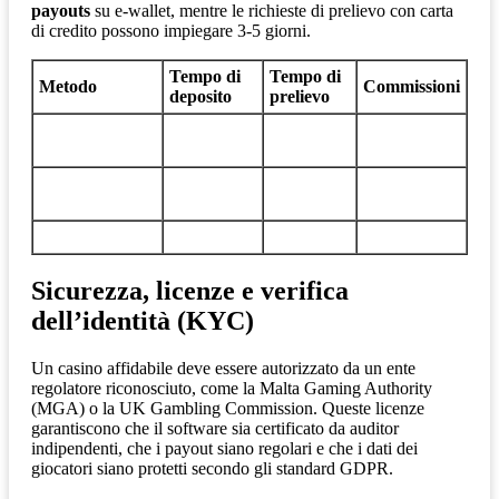
payouts
su e‑wallet, mentre le richieste di prelievo con carta
di credito possono impiegare 3‑5 giorni.
Tempo di
Tempo di
Metodo
Commissioni
deposito
prelievo
Carte
Immediato
3‑5 giorni
0 % (alcuni)
Visa/Mastercard
PayPal / Skrill /
Immediato
1‑2 giorni
0 %‑2 %
Neteller
Bonifico SEPA
1‑2 giorni
2‑4 giorni
0 %
Sicurezza, licenze e verifica
dell’identità (KYC)
Un casino affidabile deve essere autorizzato da un ente
regolatore riconosciuto, come la Malta Gaming Authority
(MGA) o la UK Gambling Commission. Queste licenze
garantiscono che il software sia certificato da auditor
indipendenti, che i payout siano regolari e che i dati dei
giocatori siano protetti secondo gli standard GDPR.