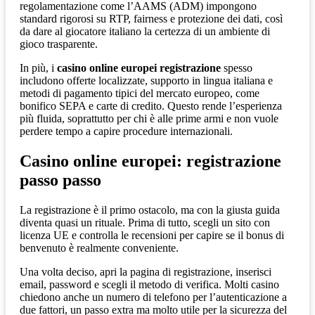
regolamentazione come l’AAMS (ADM) impongono
standard rigorosi su RTP, fairness e protezione dei dati, così
da dare al giocatore italiano la certezza di un ambiente di
gioco trasparente.
In più, i
casino online europei registrazione
spesso
includono offerte localizzate, supporto in lingua italiana e
metodi di pagamento tipici del mercato europeo, come
bonifico SEPA e carte di credito. Questo rende l’esperienza
più fluida, soprattutto per chi è alle prime armi e non vuole
perdere tempo a capire procedure internazionali.
Casino online europei: registrazione
passo passo
La registrazione è il primo ostacolo, ma con la giusta guida
diventa quasi un rituale. Prima di tutto, scegli un sito con
licenza UE e controlla le recensioni per capire se il bonus di
benvenuto è realmente conveniente.
Una volta deciso, apri la pagina di registrazione, inserisci
email, password e scegli il metodo di verifica. Molti casino
chiedono anche un numero di telefono per l’autenticazione a
due fattori, un passo extra ma molto utile per la sicurezza del