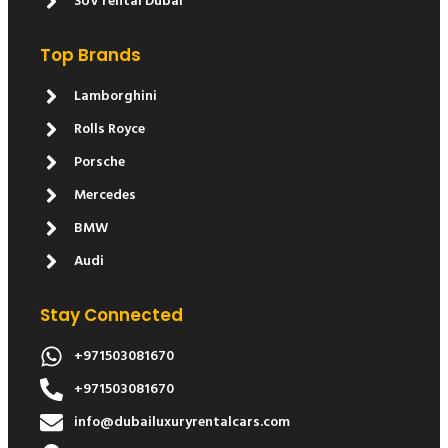
SUV rental Dubai
Top Brands
Lamborghini
Rolls Royce
Porsche
Mercedes
BMW
Audi
Stay Connected
+971503081670
+971503081670
info@dubailuxuryrentalcars.com