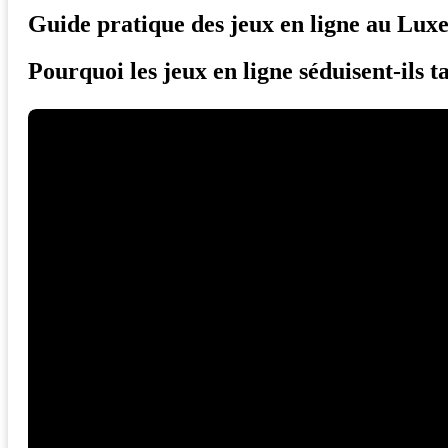
Guide pratique des jeux en ligne au Luxem
Pourquoi les jeux en ligne séduisent‑ils 