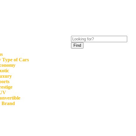
Find
us
 Type of Cars
conomy
xotic
uxury
ports
restige
UV
onvertible
y Brand