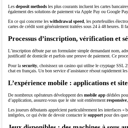
Les
deposit methods
les plus courants incluent les cartes bancaire
également des solutions de paiement via Apple Pay ou Google Pay 
En ce qui concerne les
withdrawal speed
, les portefeuilles élect
cartes de crédit sont généralement traitées sous 24 à 48 heures. Il fa
Processus d’inscription, vérification et s
L’inscription débute par un formulaire simple demandant nom, adre
justificatif de domicile et parfois une preuve de paiement. Ce proce
Pour la
security
, choisissez un casino qui utilise le cryptage SSL 
chat en français. Un bon service d’assistance résout rapidement les
L’expérience mobile : applications et sit
De nombreux opérateurs développent des
mobile app
dédiées pour
d’application, assurez‑vous que le site soit entièrement
responsive
Les joueurs débutants apprécient particulièrement les interfaces « b
intégrées, ce qui évite de devoir contacter le
support
pour des ques
Jeux disponibles : des machines à sous a