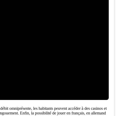
débit omniprésente, les habitants peuvent accéder à des casinos et
ngouement. Enfin, la possibilité de jouer en français, en allemand