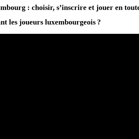
bourg : choisir, s’inscrire et jouer en tout
tant les joueurs luxembourgeois ?