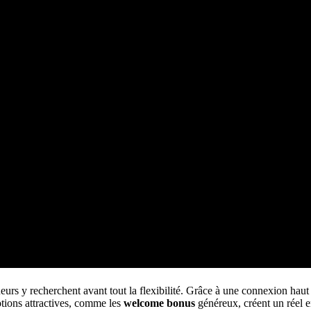
rs y recherchent avant tout la flexibilité. Grâce à une connexion haut 
otions attractives, comme les
welcome bonus
généreux, créent un réel e