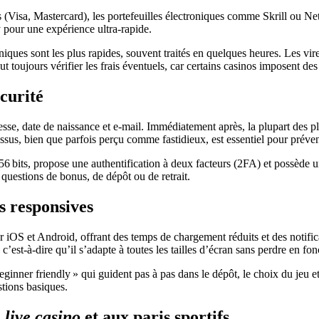
s (Visa, Mastercard), les portefeuilles électroniques comme Skrill ou Nete
pour une expérience ultra‑rapide.
roniques sont les plus rapides, souvent traités en quelques heures. Les v
ut toujours vérifier les frais éventuels, car certains casinos imposent des
écurité
sse, date de naissance et e‑mail. Immédiatement après, la plupart des
ssus, bien que parfois perçu comme fastidieux, est essentiel pour préveni
256 bits, propose une authentification à deux facteurs (2FA) et possède 
 questions de bonus, de dépôt ou de retrait.
es responsives
 iOS et Android, offrant des temps de chargement réduits et des notifica
, c’est‑à‑dire qu’il s’adapte à toutes les tailles d’écran sans perdre en fon
eginner friendly » qui guident pas à pas dans le dépôt, le choix du jeu et
tions basiques.
u
live casino
et aux paris sportifs