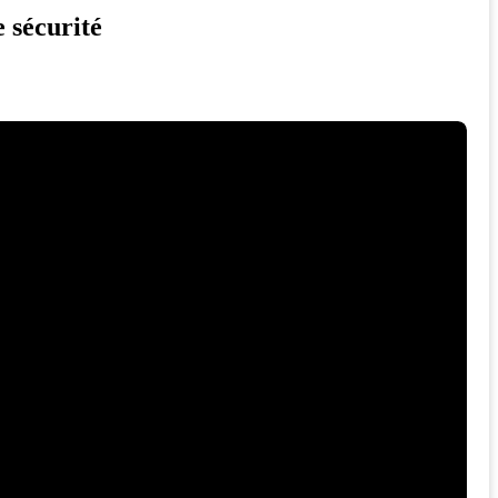
e sécurité