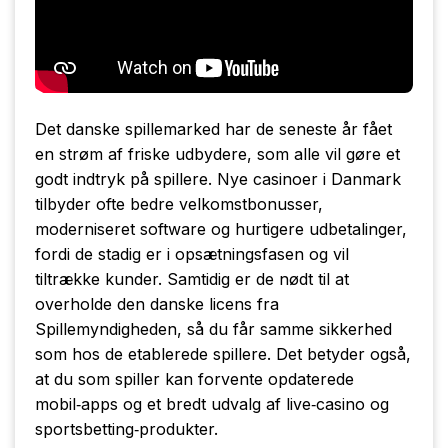
Det danske spillemarked har de seneste år fået
en strøm af friske udbydere, som alle vil gøre et
godt indtryk på spillere. Nye casinoer i Danmark
tilbyder ofte bedre velkomstbonusser,
moderniseret software og hurtigere udbetalinger,
fordi de stadig er i opsætningsfasen og vil
tiltrække kunder. Samtidig er de nødt til at
overholde den danske licens fra
Spillemyndigheden, så du får samme sikkerhed
som hos de etablerede spillere. Det betyder også,
at du som spiller kan forvente opdaterede
mobil‑apps og et bredt udvalg af live‑casino og
sportsbetting‑produkter.