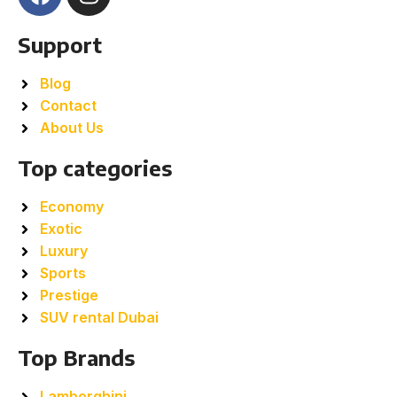
Support
Blog
Contact
About Us
Top categories
Economy
Exotic
Luxury
Sports
Prestige
SUV rental Dubai
Top Brands
Lamborghini