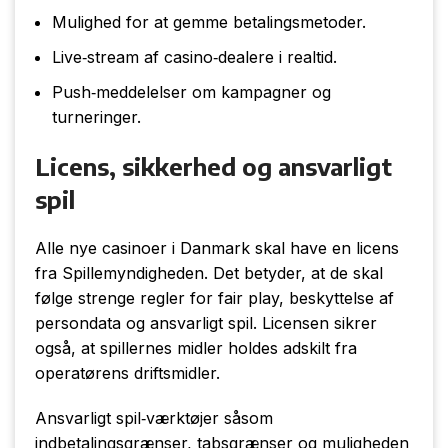
Mulighed for at gemme betalingsmetoder.
Live‑stream af casino‑dealere i realtid.
Push‑meddelelser om kampagner og
turneringer.
Licens, sikkerhed og ansvarligt
spil
Alle nye casinoer i Danmark skal have en licens
fra Spillemyndigheden. Det betyder, at de skal
følge strenge regler for fair play, beskyttelse af
persondata og ansvarligt spil. Licensen sikrer
også, at spillernes midler holdes adskilt fra
operatørens driftsmidler.
Ansvarligt spil‑værktøjer såsom
indbetalingsgrænser, tabsgrænser og muligheden