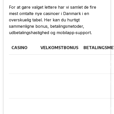
For at gøre valget lettere har vi samlet de fire
mest omtalte nye casinoer i Danmark i en
overskuelig tabel. Her kan du hurtigt
sammenligne bonus, betalingsmetoder,
udbetalingshastighed og mobilapp‑support.
CASINO
VELKOMSTBONUS
BETALINGSM
100% op til 2000
Visa, Mastercar
NordicSpin
kr + 100 free spins
Skrill, Neteller
150% op til 3000
Mastercard, Tru
VikingBet
kr (20x
PayPal
omsætning)
Ingen
Visa, MobilePay
SkålCasino
indbetalingsbonus
ecoPayz