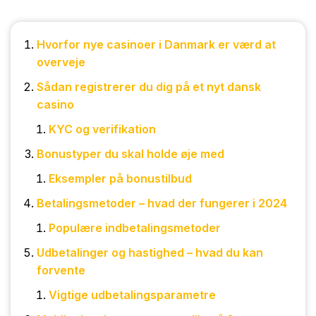
Hvorfor nye casinoer i Danmark er værd at
overveje
Sådan registrerer du dig på et nyt dansk
casino
KYC og verifikation
Bonustyper du skal holde øje med
Eksempler på bonustilbud
Betalingsmetoder – hvad der fungerer i 2024
Populære indbetalingsmetoder
Udbetalinger og hastighed – hvad du kan
forvente
Vigtige udbetalingsparametre