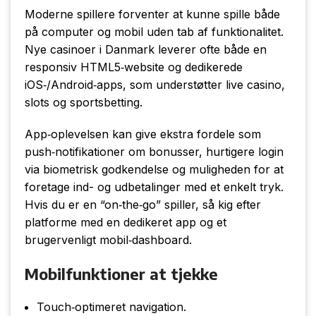
Moderne spillere forventer at kunne spille både
på computer og mobil uden tab af funktionalitet.
Nye casinoer i Danmark leverer ofte både en
responsiv HTML5‑website og dedikerede
iOS‑/Android‑apps, som understøtter live casino,
slots og sportsbetting.
App‑oplevelsen kan give ekstra fordele som
push‑notifikationer om bonusser, hurtigere login
via biometrisk godkendelse og muligheden for at
foretage ind- og udbetalinger med et enkelt tryk.
Hvis du er en “on‑the‑go” spiller, så kig efter
platforme med en dedikeret app og et
brugervenligt mobil‑dashboard.
Mobilfunktioner at tjekke
Touch‑optimeret navigation.