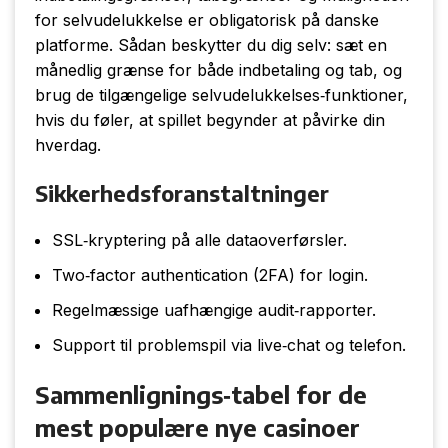
for selvudelukkelse er obligatorisk på danske
platforme. Sådan beskytter du dig selv: sæt en
månedlig grænse for både indbetaling og tab, og
brug de tilgængelige selvudelukkelses‑funktioner,
hvis du føler, at spillet begynder at påvirke din
hverdag.
Sikkerhedsforanstaltninger
SSL‑kryptering på alle dataoverførsler.
Two‑factor authentication (2FA) for login.
Regelmæssige uafhængige audit‑rapporter.
Support til problemspil via live‑chat og telefon.
Sammenlignings‑tabel for de
mest populære nye casinoer