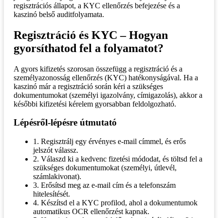
regisztrációs állapot, a KYC ellenőrzés befejezése és a
kaszinó belső auditfolyamata.
Regisztráció és KYC – Hogyan
gyorsíthatod fel a folyamatot?
A gyors kifizetés szorosan összefügg a regisztráció és a
személyazonosság ellenőrzés (KYC) hatékonyságával. Ha a
kaszinó már a regisztráció során kéri a szükséges
dokumentumokat (személyi igazolvány, címigazolás), akkor a
későbbi kifizetési kérelem gyorsabban feldolgozható.
Lépésről‑lépésre útmutató
1. Regisztrálj egy érvényes e‑mail címmel, és erős
jelszót válassz.
2. Válaszd ki a kedvenc fizetési módodat, és töltsd fel a
szükséges dokumentumokat (személyi, útlevél,
számlakivonat).
3. Erősítsd meg az e‑mail cím és a telefonszám
hitelesítését.
4. Készítsd el a KYC profilod, ahol a dokumentumok
automatikus OCR ellenőrzést kapnak.