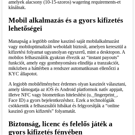
amelyek alacsony (10‑15‑szoros) wagering requirements‑et
kínálnak.
Mobil alkalmazás és a gyors kifizetés
lehetőségei
Manapság a legtöbb online kaszinó saját mobilalkalmazást
vagy mobiloptimalizált weboldalt biztosít, amelyen keresztül a
kifizetési folyamat ugyanolyan egyszerű, mint a desktopon. A
mobilos felhasználók gyakran élvezik az “instant payouts”
funkciót, amely egy gombnyomásra elindítja a tranzakciót,
miközben a háttérben a rendszer automatikusan ellenőrzi a
KYC állapotot.
A legjobb mobilélményhez érdemes olyan kaszinót választani,
amely támogatja az iOS és Android platformok natív appjait,
illetve NFC vagy biometrikus hitelesítést (u._fingerprint_,
Face ID) a gyors bejelentkezéshez. Ezek a technológiák
csökkentik a felhasználói hibákat és felgyorsítják a “online
kaszinó gyors kifizetés” folyamatát.
Biztonság, licenc és felelős játék a
gyors kifizetés fényében