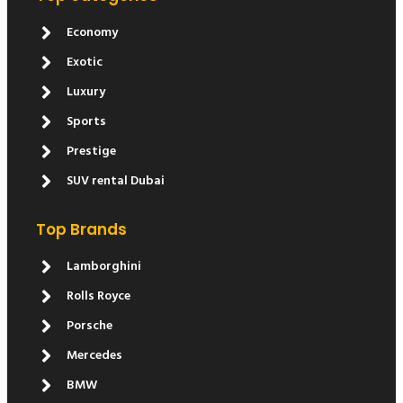
Economy
Exotic
Luxury
Sports
Prestige
SUV rental Dubai
Top Brands
Lamborghini
Rolls Royce
Porsche
Mercedes
BMW