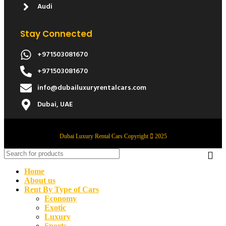
Audi
Stay Connected
+971503081670
+971503081670
info@dubailuxuryrentalcars.com
Dubai, UAE
Dubai Luxury Rental Cars Copyright
2025
Home
About us
Rent By Type of Cars
Economy
Exotic
Luxury
Sports