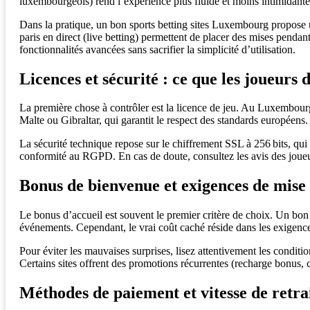
luxembourgeois) rend l’expérience plus fluide et moins intimidante
Dans la pratique, un bon sports betting sites Luxembourg propose 
paris en direct (live betting) permettent de placer des mises penda
fonctionnalités avancées sans sacrifier la simplicité d’utilisation.
Licences et sécurité : ce que les joueurs 
La première chose à contrôler est la licence de jeu. Au Luxembour
Malte ou Gibraltar, qui garantit le respect des standards européens. 
La sécurité technique repose sur le chiffrement SSL à 256 bits, qui 
conformité au RGPD. En cas de doute, consultez les avis des joueurs 
Bonus de bienvenue et exigences de mise
Le bonus d’accueil est souvent le premier critère de choix. Un bo
événements. Cependant, le vrai coût caché réside dans les exigenc
Pour éviter les mauvaises surprises, lisez attentivement les condit
Certains sites offrent des promotions récurrentes (recharge bonus
Méthodes de paiement et vitesse de retra