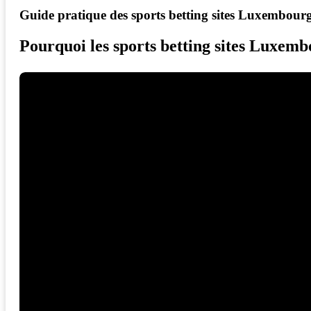
Guide pratique des sports betting sites Luxembour
Pourquoi les sports betting sites Luxembo