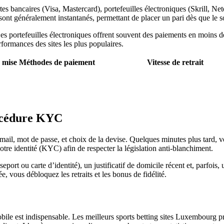
es bancaires (Visa, Mastercard), portefeuilles électroniques (Skrill, Net
sont généralement instantanés, permettant de placer un pari dès que le so
. Les portefeuilles électroniques offrent souvent des paiements en moins
formances des sites les plus populaires.
 mise
Méthodes de paiement
Vitesse de retrait
Visa, Mastercard, Skrill, Neteller, SEPA
Instant (e‑wallet), 2‑3 
Visa, Paysafecard, Trustly, SEPA
Instant (Trustly), 1‑2 j
Mastercard, ecoPayz, Skrill, SEPA
Instant (ecoPayz), 24 h (
procédure KYC
‑mail, mot de passe, et choix de la devise. Quelques minutes plus tard,
otre identité (KYC) afin de respecter la législation anti‑blanchiment.
ort ou carte d’identité), un justificatif de domicile récent et, parfois,
e, vous débloquez les retraits et les bonus de fidélité.
obile est indispensable. Les meilleurs sports betting sites Luxembourg p