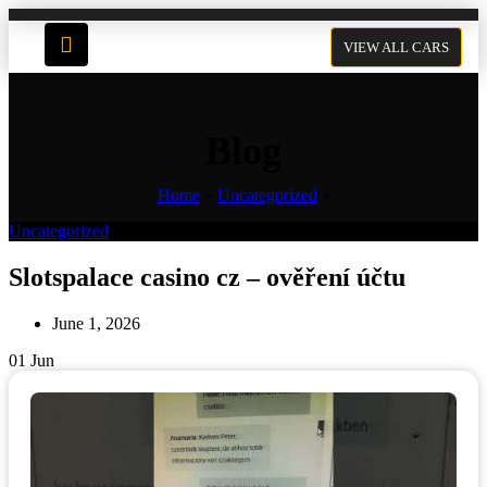
VIEW ALL CARS
Blog
Home
»
Uncategorized
»
Uncategorized
Slotspalace casino cz – ověření účtu
June 1, 2026
01
Jun