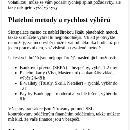
volatilitou, může se vám podařit rychleji splnit požadavky, ale
také riskujete vyšší výkyvy.
Platební metody a rychlost výběrů
Slotspalace casino cz nabízí širokou škálu platebních metod,
takže si můžete vybrat tu nejpohodlnější. Vklad je obvykle
okamžitý, zatímco výběr může trvat od několika hodin až po
jeden pracovní den, v závislosti na zvolené metodě.
U českých hráčů jsou nejpopulárnější následující možnosti:
Bankovní převod (SEPA) – bezpečný, výběr 1‑2 dny
Platební karty (Visa, Mastercard) – okamžitý vklad,
výběr 24‑48 h
E‑wallety (Trustly, Skrill, Neteller) – rychlé, výběr do
12 h
Pay by Bank app – moderní a rychlé řešení, výběr do
6 h
Všechny transakce jsou šifrovány pomocí SSL a
kontrolovány odděleným finančním oddělením, takže můžete
mít klid, že vaše finance jsou v bezpečí.