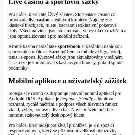
Live casino a sportovní sázky
Pro hráče, kteří chtějí živý zážitek, Slotspalace casino cz
provozuje
live casino
s reálnými krupiéry. Najdete zde
klasické blackjack, ruletu, baccarat i exkluzivní pokerové
stoly. Všechna videa jsou streamována ve vysokém rozlišení a
jsou optimalizována i pro mobilní zařízení.
Kromě kasina nabízí také
sportsbook
s rozsáhlou nabídkou
sportovních událostí. Sázet můžete na fotbalové ligy, hokej,
tenis i e‑sports. Kurzové sázky jsou aktualizovány v reálném
čase a lze je kombinovat s kasínovými bonusy, pokud splníte
podmínky.
Mobilní aplikace a uživatelský zážitek
Slotspalace casino cz disponuje nativní mobilní aplikací pro
Android i iOS. Aplikace je
beginner friendly
– intuitivní
rozhraní, rychlé načítání a podpora všech hlavních funkcí:
vklad, výběr, bonusy a live chat. Navíc můžete hrát bez
nutnosti stahovat celý desktopový klient.
Pro hráče, kteří raději používají prohlížeč, je k dispozici
responzivní web, který se přizpůsobí velikosti obrazovky.