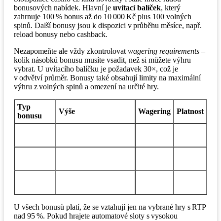
bonusových nabídek. Hlavní je
uvítací balíček
, který
zahrnuje 100 % bonus až do 10 000 Kč plus 100 volných
spinů. Další bonusy jsou k dispozici v průběhu měsíce, např.
reload bonusy nebo cashback.
Nezapomeňte ale vždy zkontrolovat
wagering requirements
–
kolik násobků bonusu musíte vsadit, než si můžete výhru
vybrat. U uvítacího balíčku je požadavek 30×, což je
v odvětví průměr. Bonusy také obsahují limity na maximální
výhru z volných spinů a omezení na určité hry.
Typ
Výše
Wagering
Platnost
bonusu
Uvítací
100 % až 10 000 Kč +
30×
7 dní
bonus
100 FS
Reload
50 % až 5 000 Kč
25×
5 dní
bonus
10 % z proher (max
Cashback
—
30 dní
2 000 Kč)
U všech bonusů platí, že se vztahují jen na vybrané hry s RTP
nad 95 %. Pokud hrajete automatové sloty s vysokou