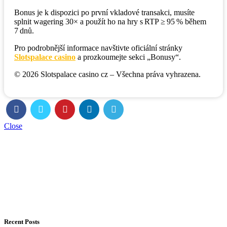
Bonus je k dispozici po první vkladové transakci, musíte
splnit wagering 30× a použít ho na hry s RTP ≥ 95 % během
7 dnů.
Pro podrobnější informace navštivte oficiální stránky
Slotspalace casino
a prozkoumejte sekci „Bonusy“.
© 2026 Slotspalace casino cz – Všechna práva vyhrazena.
Close
Recent Posts