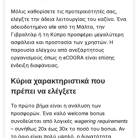
Μόλις καθορίσετε τις προτεραιότητές σας,
ελέγξτε την άδεια λειτουργίας του καζίνο. Ένα
αδειοδοτημένο site από τη Μάλτα, την
Γιβραλτάρ ή τη Κύπρο προσφέρει μεγαλύτερη
ασφάλεια και προστασία των χρηστών. Η
παρουσία ελέγχου από ανεξάρτητους
οργανισμούς όπως η eCOGRA είναι επίσης
ένδειξη διαφάνειας.
Κύρια χαρακτηριστικά που
πρέπει να ελέγξετε
Το πρώτο βήμα είναι η ανάλυση των
προσφορών. Ένα καλό welcome bonus
συνοδεύεται από λογικές
wagering requirements
– συνήθως 20x έως 30x το ποσό του bonus. Αν
το όριο είναι πολύ υψηλό, η δυνατότητα