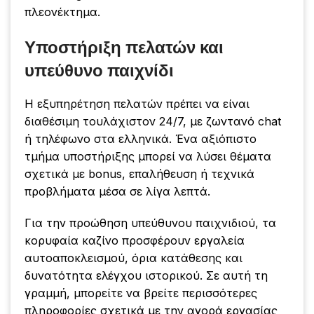
πλεονέκτημα.
Υποστήριξη πελατών και
υπεύθυνο παιχνίδι
Η εξυπηρέτηση πελατών πρέπει να είναι
διαθέσιμη τουλάχιστον 24/7, με ζωντανό chat
ή τηλέφωνο στα ελληνικά. Ένα αξιόπιστο
τμήμα υποστήριξης μπορεί να λύσει θέματα
σχετικά με bonus, επαλήθευση ή τεχνικά
προβλήματα μέσα σε λίγα λεπτά.
Για την προώθηση υπεύθυνου παιχνιδιού, τα
κορυφαία καζίνο προσφέρουν εργαλεία
αυτοαποκλεισμού, όρια κατάθεσης και
δυνατότητα ελέγχου ιστορικού. Σε αυτή τη
γραμμή, μπορείτε να βρείτε περισσότερες
πληροφορίες σχετικά με την αγορά εργασίας