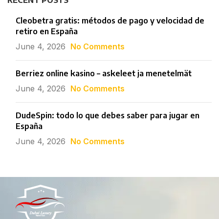
Cleobetra gratis: métodos de pago y velocidad de
retiro en España
June 4, 2026
No Comments
Berriez online kasino – askeleet ja menetelmät
June 4, 2026
No Comments
DudeSpin: todo lo que debes saber para jugar en
España
June 4, 2026
No Comments