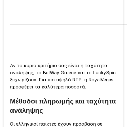
100% έως
LuckySpin
€200 + 200
95,9%
€5
δωροεπιταγές
250% έως
SunCasino
€250 + 80
96,3%
€10
δωροεπιταγές
Αν το κύριο κριτήριο σας είναι η ταχύτητα
ανάληψης, το BetWay Greece και το LuckySpin
ξεχωρίζουν. Για πιο υψηλό RTP, η RoyalVegas
προσφέρει τα καλύτερα ποσοστά.
Μέθοδοι πληρωμής και ταχύτητα
ανάληψης
Οι ελληνικοί παίκτες έχουν πρόσβαση σε