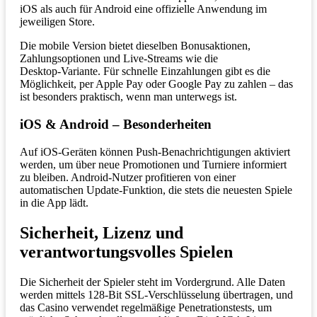
iOS als auch für Android eine offizielle Anwendung im
jeweiligen Store.
Die mobile Version bietet dieselben Bonusaktionen,
Zahlungsoptionen und Live‑Streams wie die
Desktop‑Variante. Für schnelle Einzahlungen gibt es die
Möglichkeit, per Apple Pay oder Google Pay zu zahlen – das
ist besonders praktisch, wenn man unterwegs ist.
iOS & Android – Besonderheiten
Auf iOS-Geräten können Push‑Benachrichtigungen aktiviert
werden, um über neue Promotionen und Turniere informiert
zu bleiben. Android‑Nutzer profitieren von einer
automatischen Update‑Funktion, die stets die neuesten Spiele
in die App lädt.
Sicherheit, Lizenz und
verantwortungsvolles Spielen
Die Sicherheit der Spieler steht im Vordergrund. Alle Daten
werden mittels 128‑Bit SSL‑Verschlüsselung übertragen, und
das Casino verwendet regelmäßige Penetrationstests, um