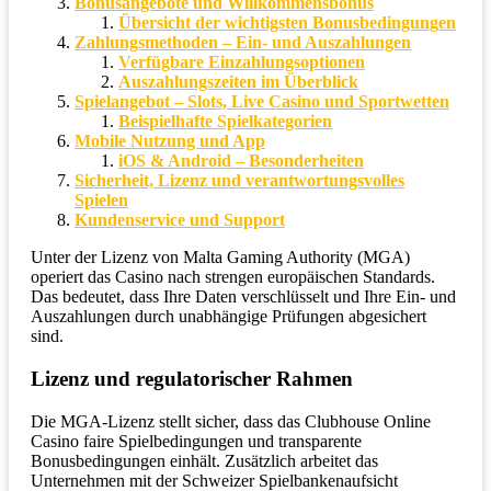
Bonusangebote und Willkommensbonus
Übersicht der wichtigsten Bonusbedingungen
Zahlungsmethoden – Ein- und Auszahlungen
Verfügbare Einzahlungsoptionen
Auszahlungszeiten im Überblick
Spielangebot – Slots, Live Casino und Sportwetten
Beispielhafte Spielkategorien
Mobile Nutzung und App
iOS & Android – Besonderheiten
Sicherheit, Lizenz und verantwortungsvolles
Spielen
Kundenservice und Support
Unter der Lizenz von Malta Gaming Authority (MGA)
operiert das Casino nach strengen europäischen Standards.
Das bedeutet, dass Ihre Daten verschlüsselt und Ihre Ein‑ und
Auszahlungen durch unabhängige Prüfungen abgesichert
sind.
Lizenz und regulatorischer Rahmen
Die MGA‑Lizenz stellt sicher, dass das Clubhouse Online
Casino faire Spielbedingungen und transparente
Bonusbedingungen einhält. Zusätzlich arbeitet das
Unternehmen mit der Schweizer Spielbankenaufsicht