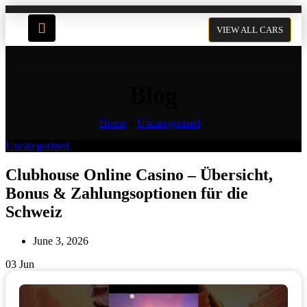
VIEW ALL CARS
Blog
Home
»
Uncategorized
»
Uncategorized
Clubhouse Online Casino – Übersicht,
Bonus & Zahlungsoptionen für die
Schweiz
June 3, 2026
03
Jun