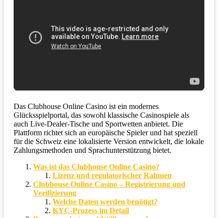
Das Clubhouse Online Casino ist ein modernes
Glücksspielportal, das sowohl klassische Casinospiele als
auch Live‑Dealer‑Tische und Sportwetten anbietet. Die
Plattform richtet sich an europäische Spieler und hat speziell
für die Schweiz eine lokalisierte Version entwickelt, die lokale
Zahlungsmethoden und Sprachunterstützung bietet.
Was ist das Clubhouse Online Casino?
Lizenz und regulatorischer Rahmen
Clubhouse Online Casino – Registrierung und
Verifizierung
Welche Daten werden benötigt?
KYC‑Prozess im Detail