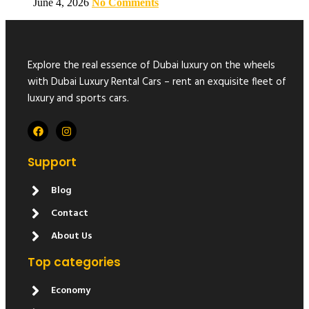
June 4, 2026
No Comments
Explore the real essence of Dubai luxury on the wheels
with Dubai Luxury Rental Cars – rent an exquisite fleet of
luxury and sports cars.
Support
Blog
Contact
About Us
Top categories
Economy