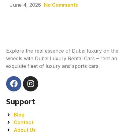
June 4, 2026
No Comments
Explore the real essence of Dubai luxury on the
wheels with Dubai Luxury Rental Cars – rent an
exquisite fleet of luxury and sports cars.
Support
Blog
Contact
About Us