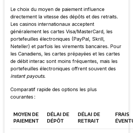
Le choix du moyen de paiement influence
directement la vitesse des dépôts et des retraits.
Les casinos internationaux acceptent
généralement les cartes Visa/MasterCard, les
portefeuilles électroniques (PayPal, Skrill,
Neteller) et parfois les virements bancaires. Pour
les Canadiens, les cartes prépayées et les cartes
de débit interac sont moins fréquentes, mais les
portefeuilles électroniques offrent souvent des
instant payouts
.
Comparatif rapide des options les plus
courantes :
MOYEN DE
DÉLAI DE
DÉLAI DE
FRAIS
PAIEMENT
DÉPÔT
RETRAIT
ÉVENT