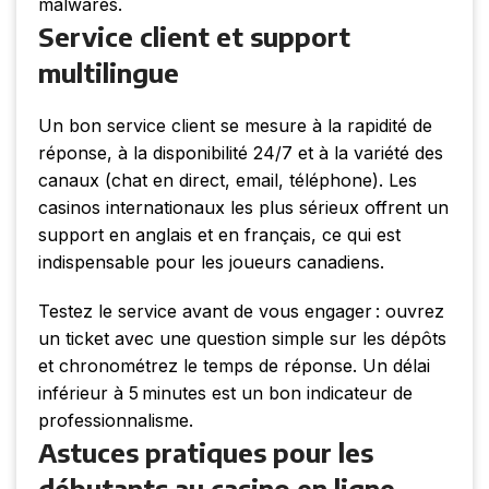
malwares.
Service client et support
multilingue
Un bon service client se mesure à la rapidité de
réponse, à la disponibilité 24/7 et à la variété des
canaux (chat en direct, email, téléphone). Les
casinos internationaux les plus sérieux offrent un
support en anglais et en français, ce qui est
indispensable pour les joueurs canadiens.
Testez le service avant de vous engager : ouvrez
un ticket avec une question simple sur les dépôts
et chronométrez le temps de réponse. Un délai
inférieur à 5 minutes est un bon indicateur de
professionnalisme.
Astuces pratiques pour les
débutants au casino en ligne