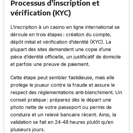
Processus d’inscription et
vérification (KYC)
L’inscription à un casino en ligne international se
déroule en trois étapes : création du compte,
dépôt initial et vérification d’identité (KYC). La
plupart des sites demandent une copie d’une
pièce d’identité officielle, un justificatif de domicile
et parfois une preuve de paiement.
Cette étape peut sembler fastidieuse, mais elle
protège le joueur contre la fraude et assure le
respect des réglementations anti‑blanchiment. Un
conseil pratique : préparez dès le départ une
photo nette de votre passeport ou permis de
conduire et un relevé bancaire récent. Ainsi, la
validation se fait en 24‑48 heures plutôt qu’en
plusieurs jours.