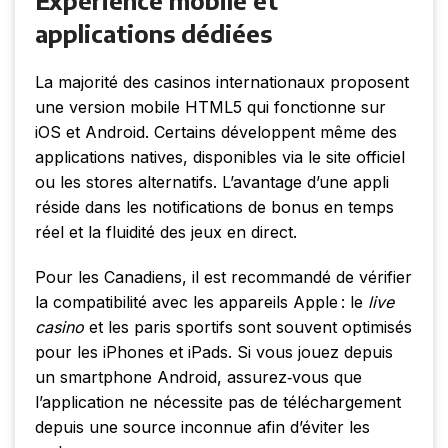
applications dédiées
La majorité des casinos internationaux proposent
une version mobile HTML5 qui fonctionne sur
iOS et Android. Certains développent même des
applications natives, disponibles via le site officiel
ou les stores alternatifs. L’avantage d’une appli
réside dans les notifications de bonus en temps
réel et la fluidité des jeux en direct.
Pour les Canadiens, il est recommandé de vérifier
la compatibilité avec les appareils Apple : le
live
casino
et les paris sportifs sont souvent optimisés
pour les iPhones et iPads. Si vous jouez depuis
un smartphone Android, assurez‑vous que
l’application ne nécessite pas de téléchargement
depuis une source inconnue afin d’éviter les