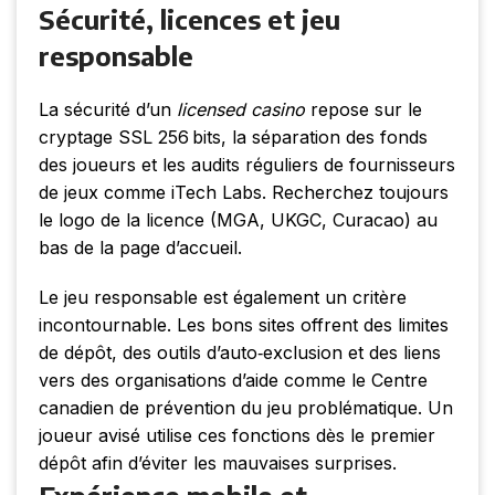
Sécurité, licences et jeu
responsable
La sécurité d’un
licensed casino
repose sur le
cryptage SSL 256 bits, la séparation des fonds
des joueurs et les audits réguliers de fournisseurs
de jeux comme iTech Labs. Recherchez toujours
le logo de la licence (MGA, UKGC, Curacao) au
bas de la page d’accueil.
Le jeu responsable est également un critère
incontournable. Les bons sites offrent des limites
de dépôt, des outils d’auto‑exclusion et des liens
vers des organisations d’aide comme le Centre
canadien de prévention du jeu problématique. Un
joueur avisé utilise ces fonctions dès le premier
dépôt afin d’éviter les mauvaises surprises.
Expérience mobile et