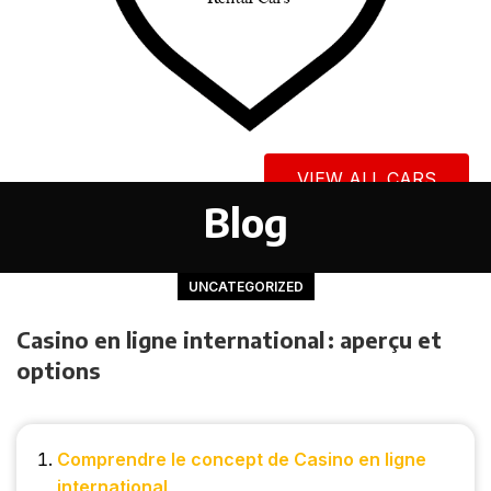
VIEW ALL CARS
Blog
UNCATEGORIZED
Casino en ligne international : aperçu et
options
Comprendre le concept de Casino en ligne
international