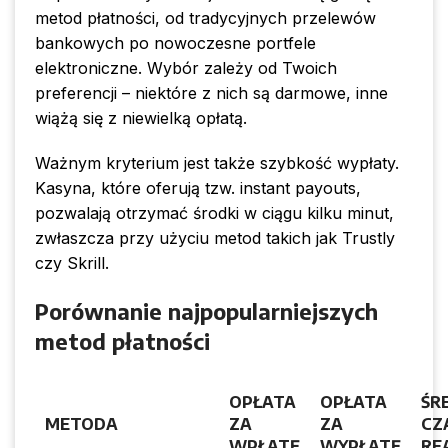
metod płatności, od tradycyjnych przelewów
bankowych po nowoczesne portfele
elektroniczne. Wybór zależy od Twoich
preferencji – niektóre z nich są darmowe, inne
wiążą się z niewielką opłatą.
Ważnym kryterium jest także szybkość wypłaty.
Kasyna, które oferują tzw. instant payouts,
pozwalają otrzymać środki w ciągu kilku minut,
zwłaszcza przy użyciu metod takich jak Trustly
czy Skrill.
Porównanie najpopularniejszych
metod płatności
OPŁATA
OPŁATA
ŚR
METODA
ZA
ZA
CZ
WPŁATĘ
WYPŁATĘ
RE