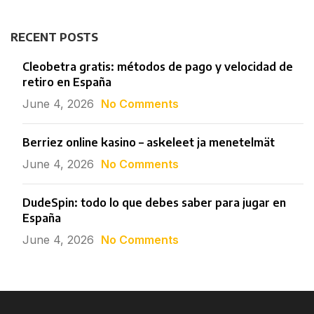
RECENT POSTS
Cleobetra gratis: métodos de pago y velocidad de
retiro en España
June 4, 2026
No Comments
Berriez online kasino – askeleet ja menetelmät
June 4, 2026
No Comments
DudeSpin: todo lo que debes saber para jugar en
España
June 4, 2026
No Comments