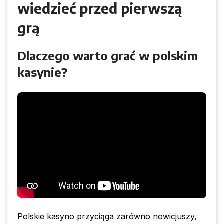
wiedzieć przed pierwszą
grą
Dlaczego warto grać w polskim
kasynie?
Polskie kasyno przyciąga zarówno nowicjuszy,