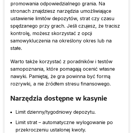
promowania odpowiedzialnego grania. Na
stronach znajdziesz narzędzia umożliwiające
ustawienie limitów depozytów, strat czy czasu
spędzanego przy grach. Jeśli czujesz, że tracisz
kontrolę, możesz skorzystać z opcji
samowykluczenia na określony okres lub na
stałe.
Warto także korzystać z poradników i testów
samopoznania, które pomagają ocenić własne
nawyki. Pamiętaj, że gra powinna być formą
rozrywki, a nie źródłem stresu finansowego.
Narzędzia dostępne w kasynie
Limit dzienny/tygodniowy depozytu.
Limit strat – automatyczne wylogowanie po
przekroczeniu ustalonej kwoty.