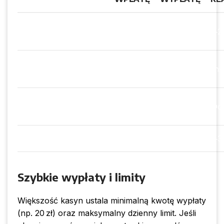
Karta
0 %
0‑2 %
1‑2
debetowa/kredytowa
Szybki przelew
0 %
0 %
Ins
(Trustly)
E‑wallet (Skrill,
0‑1 %
0‑1 %
Do 
Neteller)
Przelew bankowy
0‑1 %
0‑2 %
1‑3
Szybkie wypłaty i limity
Większość kasyn ustala minimalną kwotę wypłaty
(np. 20 zł) oraz maksymalny dzienny limit. Jeśli