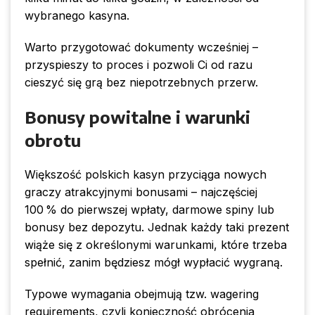
wybranego kasyna.
Warto przygotować dokumenty wcześniej –
przyspieszy to proces i pozwoli Ci od razu
cieszyć się grą bez niepotrzebnych przerw.
Bonusy powitalne i warunki
obrotu
Większość polskich kasyn przyciąga nowych
graczy atrakcyjnymi bonusami – najczęściej
100 % do pierwszej wpłaty, darmowe spiny lub
bonusy bez depozytu. Jednak każdy taki prezent
wiąże się z określonymi warunkami, które trzeba
spełnić, zanim będziesz mógł wypłacić wygraną.
Typowe wymagania obejmują tzw. wagering
requirements, czyli konieczność obrócenia