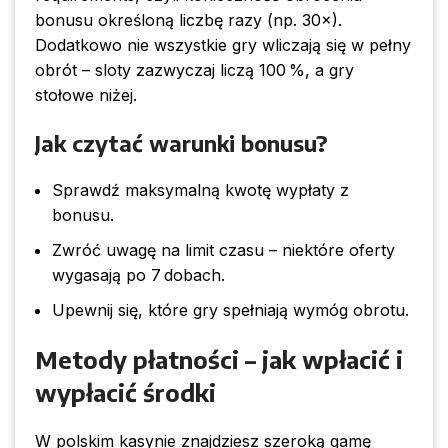
bonusu określoną liczbę razy (np. 30×).
Dodatkowo nie wszystkie gry wliczają się w pełny
obrót – sloty zazwyczaj liczą 100 %, a gry
stołowe niżej.
Jak czytać warunki bonusu?
Sprawdź maksymalną kwotę wypłaty z
bonusu.
Zwróć uwagę na limit czasu – niektóre oferty
wygasają po 7 dobach.
Upewnij się, które gry spełniają wymóg obrotu.
Metody płatności – jak wpłacić i
wypłacić środki
W polskim kasynie znajdziesz szeroką gamę