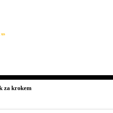
 us
ok za krokem