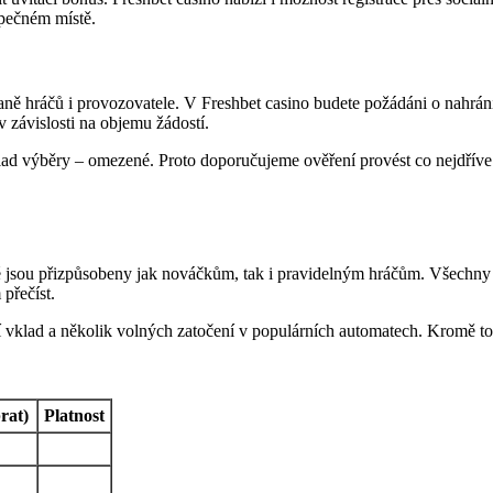
zpečném místě.
ě hráčů i provozovatele. V Freshbet casino budete požádáni o nahrán
 závislosti na objemu žádostí.
 výběry – omezené. Proto doporučujeme ověření provést co nejdříve 
ré jsou přizpůsobeny jak nováčkům, tak i pravidelným hráčům. Všechn
 přečíst.
ní vklad a několik volných zatočení v populárních automatech. Kromě to
rat)
Platnost
klad
30 dní
klad
14 dní