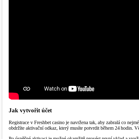
Jak vytvořit účet
Registrace v Freshbet casino je navržena tak, aby zabralá co nejmé
obdržíte aktivační odkaz, který musíte potvrdit během 24 hodin. Vě
Po úspěšné aktivaci je možné okamžitě provést první vklad a využít 