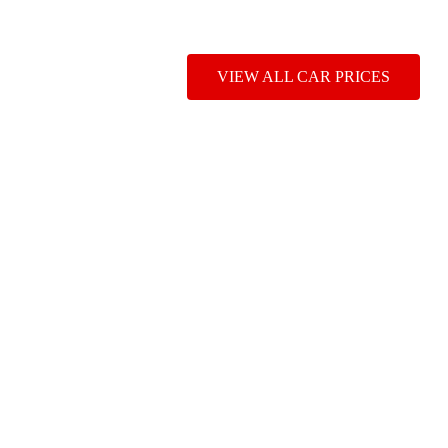
VIEW ALL CAR PRICES