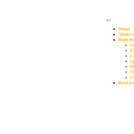
Home
About 
Rent By
E
E
L
S
P
S
C
Rent b