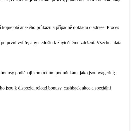
í kopie občanského průkazu a případně dokladu o adrese. Proces
po první výhře, aby nedošlo k zbytečnému zdržení. Všechna data
y bonusy podléhají konkrétním podmínkám, jako jsou wagering
ho jsou k dispozici reload bonusy, cashback akce a speciální