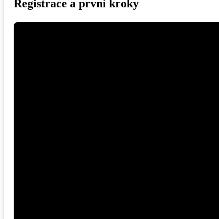
Registrace a první kroky