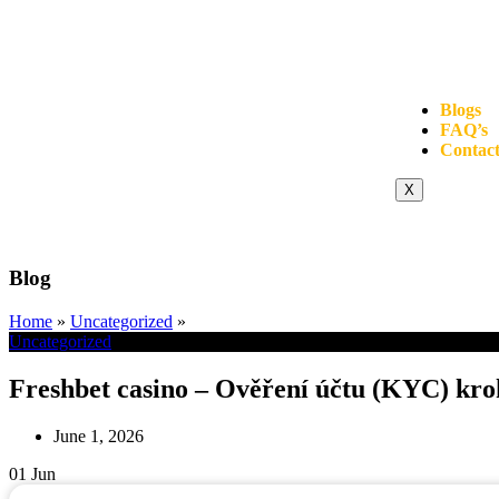
Blogs
FAQ’s
Contact
X
Blog
Home
»
Uncategorized
»
Uncategorized
Freshbet casino – Ověření účtu (KYC) kr
June 1, 2026
01
Jun