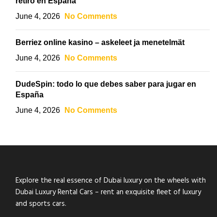
retiro en España
June 4, 2026
No Comments
Berriez online kasino – askeleet ja menetelmät
June 4, 2026
No Comments
DudeSpin: todo lo que debes saber para jugar en
España
June 4, 2026
No Comments
Explore the real essence of Dubai luxury on the wheels with
Dubai Luxury Rental Cars – rent an exquisite fleet of luxury
and sports cars.