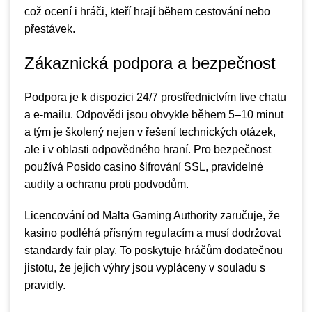
což ocení i hráči, kteří hrají během cestování nebo
přestávek.
Zákaznická podpora a bezpečnost
Podpora je k dispozici 24/7 prostřednictvím live chatu
a e‑mailu. Odpovědi jsou obvykle během 5–10 minut
a tým je školený nejen v řešení technických otázek,
ale i v oblasti odpovědného hraní. Pro bezpečnost
používá Posido casino šifrování SSL, pravidelné
audity a ochranu proti podvodům.
Licencování od Malta Gaming Authority zaručuje, že
kasino podléhá přísným regulacím a musí dodržovat
standardy fair play. To poskytuje hráčům dodatečnou
jistotu, že jejich výhry jsou vypláceny v souladu s
pravidly.