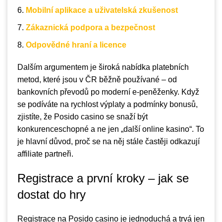
Mobilní aplikace a uživatelská zkušenost
Zákaznická podpora a bezpečnost
Odpovědné hraní a licence
Dalším argumentem je široká nabídka platebních
metod, které jsou v ČR běžně používané – od
bankovních převodů po moderní e‑peněženky. Když
se podíváte na rychlost výplaty a podmínky bonusů,
zjistíte, že Posido casino se snaží být
konkurenceschopné a ne jen „další online kasino“. To
je hlavní důvod, proč se na něj stále častěji odkazují
affiliate partneři.
Registrace a první kroky – jak se
dostat do hry
Registrace na Posido casino je jednoduchá a trvá jen