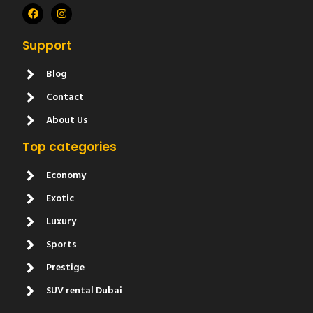
Support
Blog
Contact
About Us
Top categories
Economy
Exotic
Luxury
Sports
Prestige
SUV rental Dubai