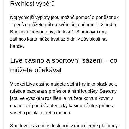
Rychlost výběrů
Nejrychlejší výplaty jsou možné pomocí e‑peněženek
– peníze můžete mít na svém účtu během 1–2 hodin.
Bankovní převod obvykle trvá 1–3 pracovní dny,
zatímco karta může trvat až 5 dní v závislosti na
bance.
Live casino a sportovní sázení – co
můžete očekávat
V sekci Live casino najdete stolní hry jako blackjack,
ruleta a baccarat s profesionálními krupiéry. Streamy
jsou ve vysokém rozlišení a můžete komunikovat v
chatu, což přináší autentický kasino zážitek přímo z
vašeho počítače nebo mobilu.
Sportovní sázení je dostupné v rámci jedné platformy