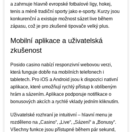
a zahrnuje hlavně evropské fotbalové ligy, hokej,
tenis a méně tradiční sporty jako e‑sporty. Kurzy jsou
konkurenční a existuje možnost sázet live během
zápasu, což je pro zkušené tipovače velký plus.
Mobilní aplikace a uživatelská
zkušenost
Posido casino nabízí responzivní webovou verzi,
která funguje dobře na mobilních telefonech i
tabletech. Pro iOS a Android jsou k dispozici nativní
aplikace, které umožňují rychlý přístup k oblíbeným
hrám a sázením. Aplikace podporuje notifikace o
bonusových akcích a rychlé vklady jedním kliknutím.
Uživatelské rozhraní je intuitivní – hlavní menu je
rozděleno na „Casino“, „Live“, „Sázení“ a „Bonusy“.
Všechny funkce jsou přístupné během pár sekund,