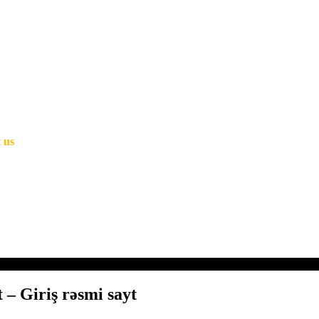
 us
– Giriş rəsmi sayt