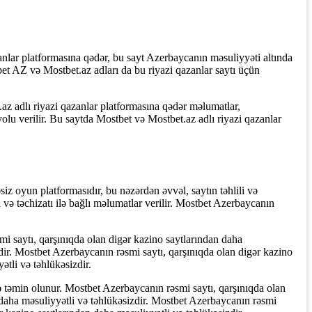
anlar platformasına qədər, bu sayt Azerbaycanın məsuliyyəti altında
bet AZ və Mostbet.az adları da bu riyazi qazanlar saytı üçün
az adlı riyazi qazanlar platformasına qədər məlumatlar,
 yolu verilir. Bu saytda Mostbet və Mostbet.az adlı riyazi qazanlar
z oyun platformasıdır, bu nəzərdən əvvəl, saytın təhlili və
i və təchizatı ilə bağlı məlumatlar verilir. Mostbet Azerbaycanın
i saytı, qarşınıqda olan digər kazino saytlarından daha
dir. Mostbet Azerbaycanın rəsmi saytı, qarşınıqda olan digər kazino
tli və təhlükəsizdir.
lə təmin olunur. Mostbet Azerbaycanın rəsmi saytı, qarşınıqda olan
 daha məsuliyyətli və təhlükəsizdir. Mostbet Azerbaycanın rəsmi