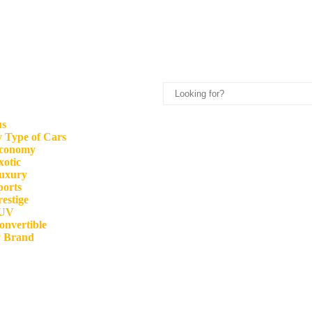
us
 Type of Cars
conomy
xotic
uxury
ports
restige
UV
onvertible
y Brand