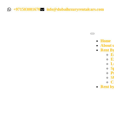
+971503081670
info@dubailuxuryrentalcars.com
Home
About 
Rent By
E
E
L
S
P
S
C
Rent b