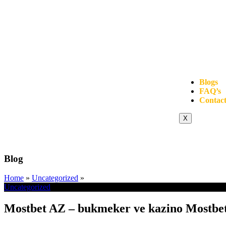
Blogs
FAQ’s
Contact
X
Blog
Home
»
Uncategorized
»
Uncategorized
Mostbet AZ – bukmeker ve kazino Mostbet 