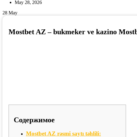
May 28, 2026
28
May
Mostbet AZ – bukmeker ve kazino Mostbe
Содержимое
Mostbet AZ rəsmi saytı təhlili: