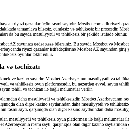
baycan riyazi qazanlar üçün rəsmi saytıdır. Mostbet.com adlı riyazi qaz
 dakikada tamamlaya bilərsiz, cümləsiz və təhlükəsiz bir prosesdir. Mos
ı da bu saytda məsuliyyətli və təhlükəsiz bir şəkildə istifadə olunur.
tbet AZ saytınıza qədər gəzə bilərsiniz. Bu saytda Mostbet və Mostbet.
 Azerbaycanda riyazi qazanlar istifadəçilərinə Mostbet AZ saytından giriş
hlükəsiz oyunlar təklif edilir.
a və təchizatı
mek ve kazino saytıdır. Mostbet Azerbaycanın məsuliyyətli və təhlükəsi
yətli və təhlükəsiz oyun platformasıdır, bu nəzərdən əvvəl, saytın təhlil
tın təhlili və təchizatı ilə bağlı məlumatlar verilir.
tlarından daha məsuliyyətli və təhlükəsizdir. Mostbet Azerbaycanın rəsm
arşınıqda olan digər kazino saytlarından daha məsuliyyətli və təhlükəsiz
ın rəsmi saytı, qarşınıqda olan digər kazino saytlarından daha məsuliyyə
lar, məsuliyyətli və təhlükəsiz oyun platforması ilə bağlı məlumatlar i
bet Azerbaycanın rəsmi saytı, qarşınıqda olan digər kazino saytlarından