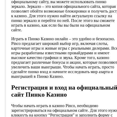
официальному сайту, вы можете использовать пинко
зеркало. Зеркало – это копия официального сайта, которая
позволяет обойти возможные блокировки и получить дос
к казино. Для этого нужно найти актуальную ссылку на
пинко зеркало и перейти по ней. После этого вы сможете
играть в казино, как если бы вы были на официальном
сайте.
Играть в Пинко Казино онлайн – это удобно и безопасно.
Pinco предлагает широкий выбор игр, включая слоты,
карточные игры и живые игры с реальными дилерами. Вс
игры разработаны известными провайдерами и имеют
высокое качество графики и звука. Кроме того, казино
предлагает различные бонусы и акции, которые позволяю
увеличить ваши выигрыши. Чтобы начать играть, просто
сделайте пинко вход и начните исследовать мир азарта и
выигрышей в Пинко Казино.
Регистрация и вход на официальны
сайт Пинко Казино
Чтобы начать играть в казино Pinco, необходимо
зарегистрироваться на официальном сайте. Для этого нуж
кликнуть на кнопку “Регистрация” и заполнить форму с