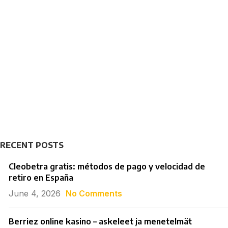
RECENT POSTS
Cleobetra gratis: métodos de pago y velocidad de
retiro en España
June 4, 2026
No Comments
Berriez online kasino – askeleet ja menetelmät