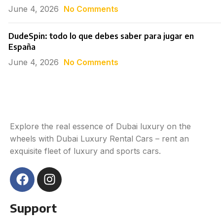
June 4, 2026
No Comments
DudeSpin: todo lo que debes saber para jugar en
España
June 4, 2026
No Comments
Explore the real essence of Dubai luxury on the
wheels with Dubai Luxury Rental Cars – rent an
exquisite fleet of luxury and sports cars.
Support