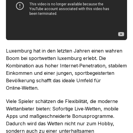
Luxemburg hat in den letzten Jahren einen wahren
Boom bei sportwetten luxemburg erlebt. Die
Kombination aus hoher Internet‑Penetration, stabilem
Einkommen und einer jungen, sportbegeisterten
Bevölkerung schafft das ideale Umfeld für
Online‑Wetten.
Viele Spieler schätzen die Flexibilität, die moderne
Wettanbieter bieten: Sofortige Live‑Wetten, mobile
Apps und maßgeschneiderte Bonusprogramme.
Dadurch wird das Wetten nicht nur zum Hobby,
sondern auch zu einer unterhaltsamen