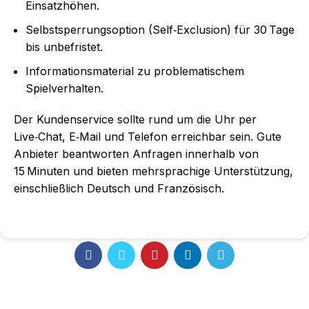
Einsatzhöhen.
Selbstsperrungsoption (Self‑Exclusion) für 30 Tage
bis unbefristet.
Informationsmaterial zu problematischem
Spielverhalten.
Der Kundenservice sollte rund um die Uhr per
Live‑Chat, E‑Mail und Telefon erreichbar sein. Gute
Anbieter beantworten Anfragen innerhalb von
15 Minuten und bieten mehrsprachige Unterstützung,
einschließlich Deutsch und Französisch.