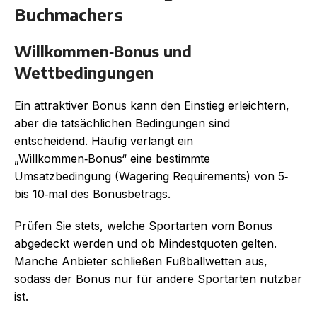
Buchmachers
Willkommen‑Bonus und
Wettbedingungen
Ein attraktiver Bonus kann den Einstieg erleichtern,
aber die tatsächlichen Bedingungen sind
entscheidend. Häufig verlangt ein
„Willkommen‑Bonus“ eine bestimmte
Umsatzbedingung (Wagering Requirements) von 5‑
bis 10‑mal des Bonusbetrags.
Prüfen Sie stets, welche Sportarten vom Bonus
abgedeckt werden und ob Mindestquoten gelten.
Manche Anbieter schließen Fußballwetten aus,
sodass der Bonus nur für andere Sportarten nutzbar
ist.