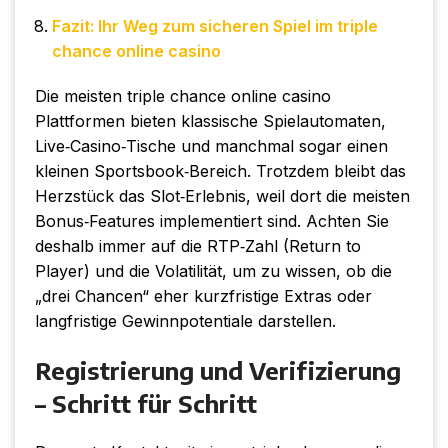
Fazit: Ihr Weg zum sicheren Spiel im triple
chance online casino
Die meisten triple chance online casino
Plattformen bieten klassische Spielautomaten,
Live‑Casino‑Tische und manchmal sogar einen
kleinen Sportsbook‑Bereich. Trotzdem bleibt das
Herzstück das Slot‑Erlebnis, weil dort die meisten
Bonus‑Features implementiert sind. Achten Sie
deshalb immer auf die RTP‑Zahl (Return to
Player) und die Volatilität, um zu wissen, ob die
„drei Chancen“ eher kurzfristige Extras oder
langfristige Gewinnpotentiale darstellen.
Registrierung und Verifizierung
– Schritt für Schritt