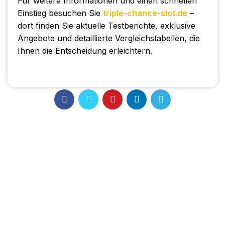
Für weitere Informationen und einen schnellen
Einstieg besuchen Sie
triple-chance-slot.de
–
dort finden Sie aktuelle Testberichte, exklusive
Angebote und detaillierte Vergleichstabellen, die
Ihnen die Entscheidung erleichtern.