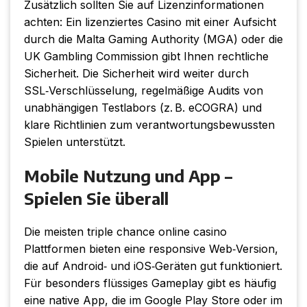
Zusätzlich sollten Sie auf Lizenzinformationen
achten: Ein lizenziertes Casino mit einer Aufsicht
durch die Malta Gaming Authority (MGA) oder die
UK Gambling Commission gibt Ihnen rechtliche
Sicherheit. Die Sicherheit wird weiter durch
SSL‑Verschlüsselung, regelmäßige Audits von
unabhängigen Testlabors (z. B. eCOGRA) und
klare Richtlinien zum verantwortungsbewussten
Spielen unterstützt.
Mobile Nutzung und App –
Spielen Sie überall
Die meisten triple chance online casino
Plattformen bieten eine responsive Web‑Version,
die auf Android‑ und iOS‑Geräten gut funktioniert.
Für besonders flüssiges Gameplay gibt es häufig
eine native App, die im Google Play Store oder im