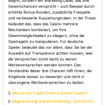
Begriff, sondern ein Marketing‑Label, das drei
Gewinnchancen verspricht – zum Beispiel durch
erhöhte Bonus‑Runden, zusätzliche Freispiele
und verbesserte Auszahlungsraten. In der Praxis
bedeutet das, dass das Casino mehrere
Mechaniken kombiniert, um Ihre
Gewinnmöglichkeiten zu steigern, ohne die
Spielregeln zu manipulieren. Für deutsche
Spieler bedeutet das vor allem, dass Sie bei der
Auswahl auf Transparenz achten müssen, weil
die Versprechen sonst leicht zu leeren
Werbeversprechen werden können. Das
Verständnis dieser drei Chancen hilft Ihnen, die
Angebote besser zu bewerten und nicht in
überzogene Werbeversprechen zu laufen.
Was ist ein Triple Chance Online Casino?
Registrierung und Verifizierung – Schritt für