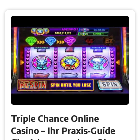
Triple Chance Online
Casino – Ihr Praxis‑Guide