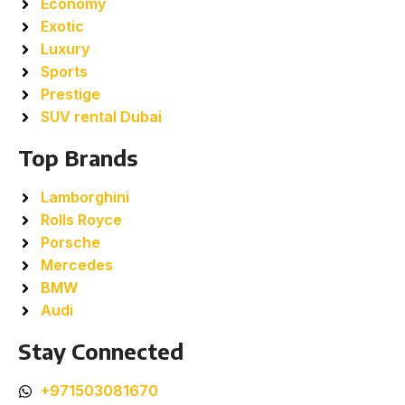
Economy
Exotic
Luxury
Sports
Prestige
SUV rental Dubai
Top Brands
Lamborghini
Rolls Royce
Porsche
Mercedes
BMW
Audi
Stay Connected
+971503081670