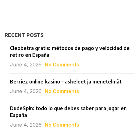
RECENT POSTS
Cleobetra gratis: métodos de pago y velocidad de
retiro en España
June 4, 2026
No Comments
Berriez online kasino – askeleet ja menetelmät
June 4, 2026
No Comments
DudeSpin: todo lo que debes saber para jugar en
España
June 4, 2026
No Comments