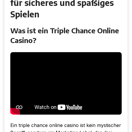
für sicheres und spaßiges
Spielen
Was ist ein Triple Chance Online
Casino?
Ein triple chance online casino ist kein mystischer