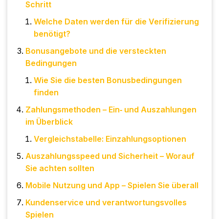
Schritt
Welche Daten werden für die Verifizierung
benötigt?
Bonusangebote und die versteckten
Bedingungen
Wie Sie die besten Bonusbedingungen
finden
Zahlungsmethoden – Ein‑ und Auszahlungen
im Überblick
Vergleichstabelle: Einzahlungsoptionen
Auszahlungsspeed und Sicherheit – Worauf
Sie achten sollten
Mobile Nutzung und App – Spielen Sie überall
Kundenservice und verantwortungsvolles
Spielen